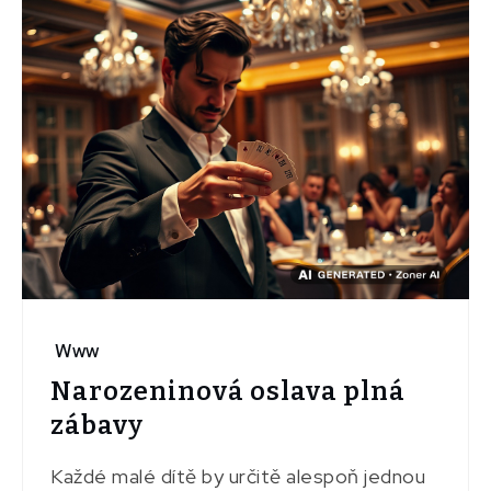
Www
Narozeninová oslava plná
zábavy
Každé malé dítě by určitě alespoň jednou