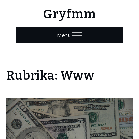
Skip
Gryfmm
to
content
Menu
Home
Rubrika:
Www
Www