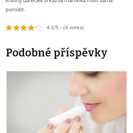
krásný dáreček si každá maminka musí sama
porodit.
4.2/5 - (6 votes)
Podobné příspěvky