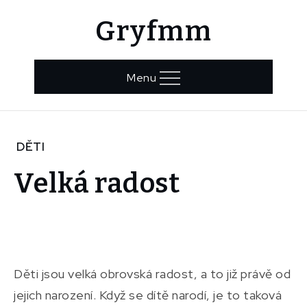
Skip
Gryfmm
to
content
Menu
Home
DĚTI
Děti
Velká radost
Velká
radost
Děti jsou velká obrovská radost, a to již právě od
jejich narození. Když se dítě narodí, je to taková