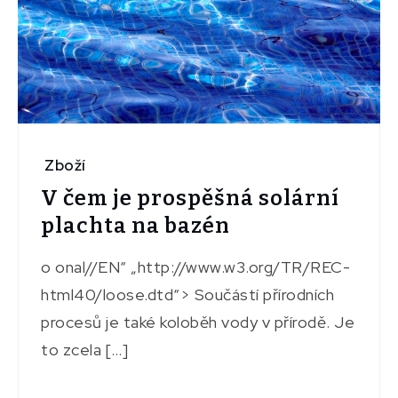
Zboží
V čem je prospěšná solární
plachta na bazén
o onal//EN“ „http://www.w3.org/TR/REC-
html40/loose.dtd“> Součástí přírodních
procesů je také koloběh vody v přírodě. Je
to zcela […]