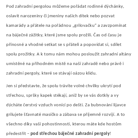
Pod zahradní pergolou můžeme pořádat rodinné dýchánky,
oslavit narozeniny či jmeniny našich dítek nebo pozvat
kamarády a přátele na pořádnou „grilovačku“ a zavzpomínat
na báječné zážitky, které jsme spolu prožili. Čas od času je
přínosné a vhodné setkat se s přáteli a popovídat si, sdílet
spolu prožitky. A k tomu nám mohou posloužit zahradní altány
umístěné na příhodném místě na naší zahradě nebo právě i
zahradní pergoly, které se stávají oázou klidu.
Jen si představte, že spolu trávíte volné chvilky ukrytí pod
střechou, spršky kapek stékají, aniž by se vás dotkly a vy
dýcháte čerstvý vzduch vonící po dešti. Za bubnování lijavce
grilujete šťavnaté masíčko a zábava se příjemně rozvíjí. A to
všechno díky vaší pohostinnosti, kterou máte kde hostům
předestřít –
pod střechou báječné zahradní pergoly
!