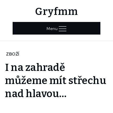
Skip
Gryfmm
to
content
Menu
Home
ZBOŽÍ
Zboží
I na zahradě
I na
zahradě
můžeme mít střechu
můžeme
mít
střechu
nad hlavou…
nad
hlavou…