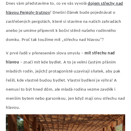
Dnes vám představíme to, co ve vás vyvolá
dojem střechy nad
hlavou Pergoly-trutnov
! Dnešní článek bude pojednávat o
zastřešených pergolách, které si stavíme na našich zahradách
anebo je umíme připevnit k boční stěně našeho rodinného
domku. Proč tak toužíme mít „střechu nad hlavou“?
V prvé řadě v přeneseném slova smyslu –
mít střechu nad
hlavou
– značí mít kde bydlet. A to je velmi častým přáním
mladých rodin, jejichž protagonisté uzavírají sňatek, aby pak
řešili, kde vlastně budou bydlet. Vlastní bydlení je výhra! A
nemusí to být hned dům, ale mladá rodina vezme zavděk i
menším bytem nebo garsonkou, jen když mají onu střechu nad
hlavou.