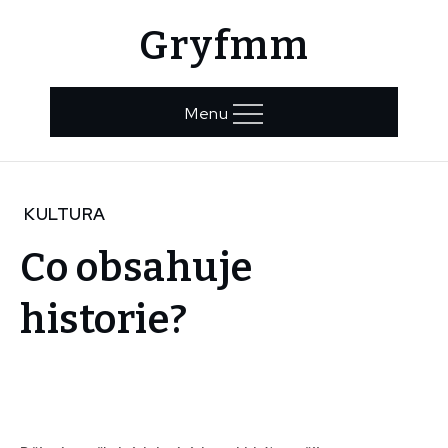
Skip
Gryfmm
to
content
Menu
Home
KULTURA
Kultura
Co obsahuje
Co
obsahuje
historie?
historie?