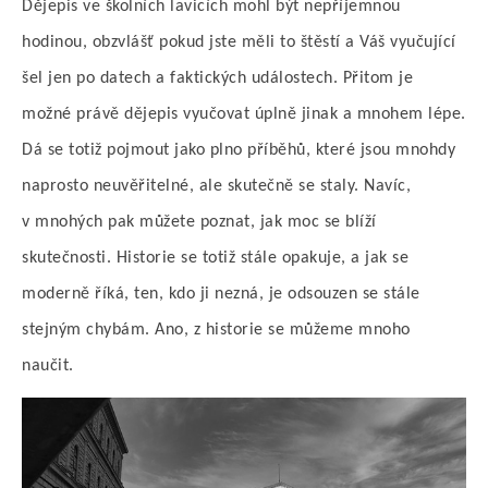
Dějepis ve školních lavicích mohl být nepříjemnou
hodinou, obzvlášť pokud jste měli to štěstí a Váš vyučující
šel jen po datech a faktických událostech. Přitom je
možné právě dějepis vyučovat úplně jinak a mnohem lépe.
Dá se totiž pojmout jako plno příběhů, které jsou mnohdy
naprosto neuvěřitelné, ale skutečně se staly. Navíc,
v mnohých pak můžete poznat, jak moc se blíží
skutečnosti. Historie se totiž stále opakuje, a jak se
moderně říká, ten, kdo ji nezná, je odsouzen se stále
stejným chybám. Ano, z historie se můžeme mnoho
naučit.