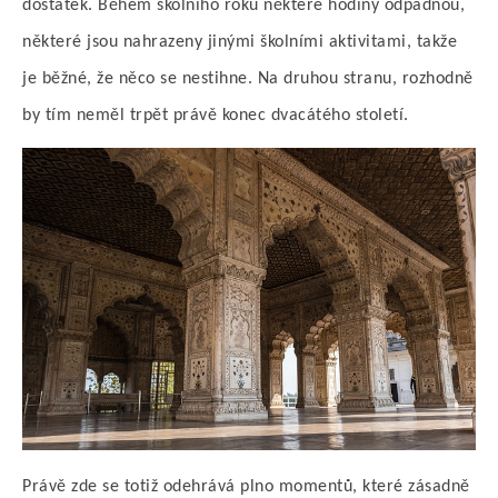
dostatek. Během školního roku některé hodiny odpadnou,
některé jsou nahrazeny jinými školními aktivitami, takže
je běžné, že něco se nestihne. Na druhou stranu, rozhodně
by tím neměl trpět právě konec dvacátého století.
Právě zde se totiž odehrává plno momentů, které zásadně