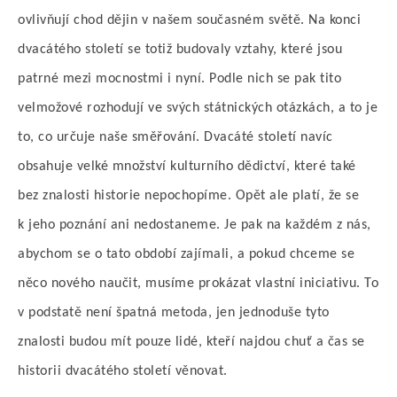
ovlivňují chod dějin v našem současném světě. Na konci
dvacátého století se totiž budovaly vztahy, které jsou
patrné mezi mocnostmi i nyní. Podle nich se pak tito
velmožové rozhodují ve svých státnických otázkách, a to je
to, co určuje naše směřování. Dvacáté století navíc
obsahuje velké množství kulturního dědictví, které také
bez znalosti historie nepochopíme. Opět ale platí, že se
k jeho poznání ani nedostaneme. Je pak na každém z nás,
abychom se o tato období zajímali, a pokud chceme se
něco nového naučit, musíme prokázat vlastní iniciativu. To
v podstatě není špatná metoda, jen jednoduše tyto
znalosti budou mít pouze lidé, kteří najdou chuť a čas se
historii dvacátého století věnovat.